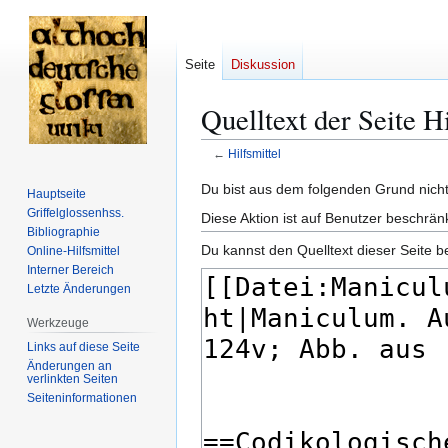
Seite
Diskussion
Quelltext der Seite Hi
←
Hilfsmittel
Zur
Zur
Du bist aus dem folgenden Grund nicht 
Hauptseite
Navigation
Suche
Griffelglossenhss.
Diese Aktion ist auf Benutzer beschrän
springen
springen
Bibliographie
Du kannst den Quelltext dieser Seite b
Online-Hilfsmittel
Interner Bereich
Letzte Änderungen
Werkzeuge
Links auf diese Seite
Änderungen an
verlinkten Seiten
Seiten­­informationen